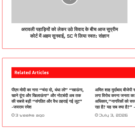
अरावली पहाड़ियों को लेकर उठे विवाद के बीच आज सुप्रीम
कोर्ट में अहम सुनवाई, SC ने लिया स्वत: संज्ञान
Related Articles
पीएम मोदी का नारा “चंदा दो, धंधा लो” “खाऊंगा,
अमित शाह मुर्दाबाद बीजेपी स
खाने दूंगा और खिलाऊंगा” और नोटबंदी अब तक
लगा विरोध करना जनता का 
की सबसे बड़ी “संगठित और वैध ठहराई गई लूट”
अधिकार,”नागरिकों को सरक
-जयराम रमेश
रहा है? यह सब क्या है?”
3 weeks ago
July 3, 2026