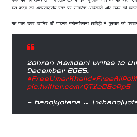
इस कदम को अंतरराष्ट्रीय स्तर पर नागरिक अधिकारों और न्याय की वका
यह पत्र उमर खालिद की पार्टनर बनोज्योत्सना लाहिड़ी ने गुरुवार को मम
Zohran Mamdani writes to Um
December 2025.
#FreeUmarKhalid
#FreeAllPoli
pic.twitter.com/QTYe06cRp5
— banojyotsna … (@banojyot