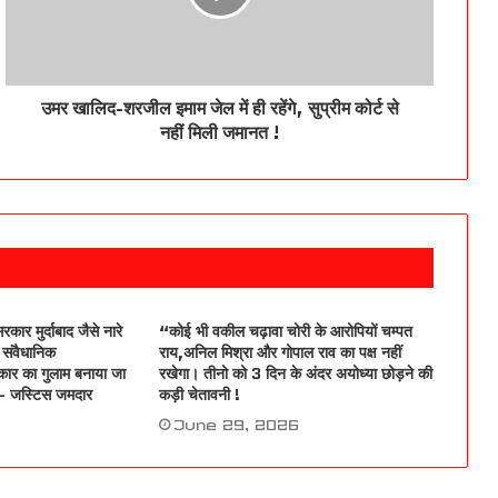
भारत-अमेरिका मुक्त व्यापार समझौते (FTA) के विरोध में
दिल्ली महापंचायत के लिए निकले किसान दिल्ली पुलिस ने
शंभू बॉर्डर किया सील !
उमर खालिद-शरजील इमाम जेल में ही रहेंगे, सुप्रीम कोर्ट से
दूसरे दिन भी जंतर-मंतर पर डटे युवा प्रदर्शनकारी फिर से
नहीं मिली जमानत !
संसद मार्च की तैयारी, धर्मेंद्र प्रधान के इस्तीफे की मांग
बरकार !
“छात्रों की गूंज’ अभियान के तहत देहरादून में लोकसभा में
नेता प्रतिपक्ष राहुल गांधी युवाओं और छात्रों से सीधा संवाद
करेंगे !
कांग्रेस का केंद्र की मोदी सरकार पर करारा हमला झूठे वादों
रकार मुर्दाबाद जैसे नारे
“कोई भी वकील चढ़ावा चोरी के आरोपियों चम्पत
की बहार, लोगों पर महंगाई और बेरोजगारी का क्रूर वार’,
संवैधानिक
राय,अनिल मिश्रा और गोपाल राव का पक्ष नहीं
ार का गुलाम बनाया जा
रखेगा। तीनो को 3 दिन के अंदर अयोध्या छोड़ने की
 – जस्टिस जमदार
कड़ी चेतावनी !
June 29, 2026
, ‘चंदा चोरों-गद्दी छोड़ो’, ‘अमित शाह जवाब दो’, विपक्षी
सांसदों का राम मंदिर के चंदा चोरी और छात्रों पर कार्रवाई
को लेकर प्रदर्शन !