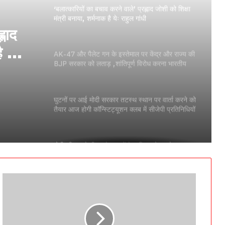
‘बलात्कारियों का बचाव करने वाले’ प्रह्लाद जोशी को शिक्षा
मंत्री बनाया, शर्मनाक है येः राहुल गांधी
्लाद
 येः
AK-47 और पैलेट गन के इस्तेमाल पर केंद्र और राज्य की
BJP सरकार को लताड़ ,शांतिपूर्ण विरोध करना भारतीय
संविधान द्वारा प्रदत्त एक मौलिक अधिकार है-सुप्रीम कोर्ट
घुटनों पर आई मोदी सरकार तटस्थ स्थान पर वार्ता करने को
तैयार आज होगी कॉन्स्टिट्यूशन क्लब में सीजेपी प्रतिनिधियों
की सरकार के साथ बैठक !
मोदी जी आपने ही हमारे युवाओं के भविष्य को सबसे ज्यादा
नुकसान पहुंचाया है।
हमारा समय बर्बाद न करें हमारे पास समय नहीं है’, देश के
लाखों युवा छात्रों पर हुए बर्बर लाठीचार्ज मामले पर श्रीमान
माननीय साहब के विचार !