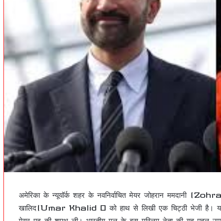
अमेरिका के न्यूयॉर्क शहर के नवनिर्वाचित मेयर जोहरान ममदानी (Zo
खालिद(Umar Khalid 0 को हाथ से लिखी एक चिट्ठी भेजी है। य
मेयर पद की शपथ ली। भारतीय मूल के इस मुस्लिम नेता की यह पहल उमर