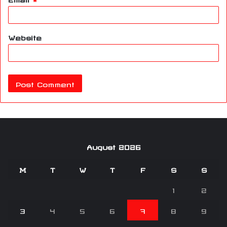
Website
August 2026
M
T
W
T
F
S
S
1
2
3
4
5
6
7
8
9