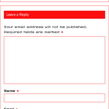
Leave a Reply
Your email address will not be published.
Required fields are marked
*
C
o
m
m
e
n
t
Name
*
*
Email
*