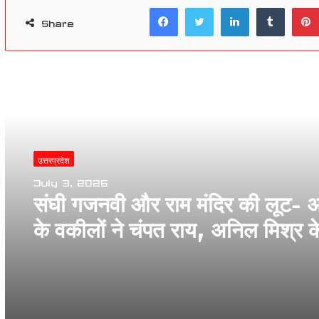
Facebook
Twitter
LinkedIn
Tumblr
Share
Read Next
उत्तरप्रदेश
July 3, 2026
संघी गजनवी और राम मंदिर की लूट- अ
के वकीलों ने चंपत राय, अनिल मिश्र क
खिलाफ FIR की तहरीर दी, निकाला
आक्रोश मार्च