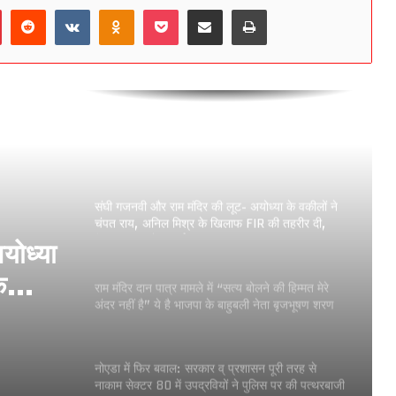
Pinterest
Reddit
VKontakte
Odnoklassniki
Pocket
Share via Email
Print
उत्तर प्रदेश में भाजपा नेता मतलब भारत में तालिबानी
गुंडागर्दी तय ,अहंकार में चूर भाजपा नेता विकुल चपराना ने
युवक से सड़क पर नाक रगड़वाई !
संघी गजनवी चंपत राय और उनके गिरोह के खिलाफ फर्जी
दस्तावेजों की मदद से राम निवास मंदिर पर कब्जा करने का
आरोप
संघी गजनवी और राम मंदिर की लूट- अयोध्या के वकीलों ने
चंपत राय, अनिल मिश्र के खिलाफ FIR की तहरीर दी,
निकाला आक्रोश मार्च
योध्या
े
राम मंदिर दान पात्र मामले में “सत्य बोलने की हिम्मत मेरे
अंदर नहीं है” ये है भाजपा के बाहुबली नेता बृजभूषण शरण
सिंह और ये देश बनाया है मोदी ने जहाँ सच बोलने से खुद
उनकी पार्टी के नेता सिहर जाते है !
नोएडा में फिर बवाल: सरकार व् प्रशासन पूरी तरह से
नाकाम सेक्टर 80 में उपद्रवियों ने पुलिस पर की पत्थरबाजी