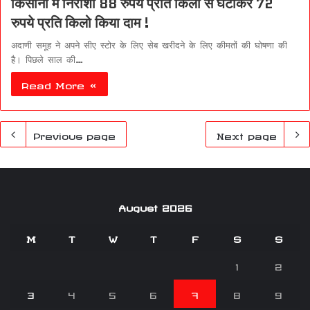
किसानो में निराशा 88 रुपये प्रति किलो से घटाकर 72
रुपये प्रति किलो किया दाम !
अदाणी समूह ने अपने सीए स्टोर के लिए सेब खरीदने के लिए कीमतों की घोषणा की
है। पिछले साल की…
Read More »
Previous page
Next page
August 2026
M
T
W
T
F
S
S
1
2
3
4
5
6
7
8
9